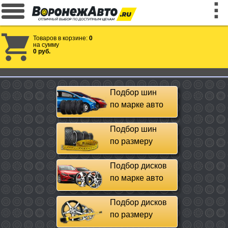
Товаров в корзине:
0
на сумму
0 руб.
Подбор шин
по марке авто
Подбор шин
по размеру
Подбор дисков
по марке авто
Подбор дисков
по размеру