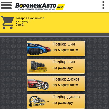
Товаров в корзине:
0
на сумму
0 руб.
Подбор шин
по марке авто
Подбор шин
по размеру
Подбор дисков
по марке авто
Подбор дисков
по размеру