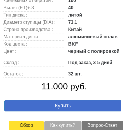
крепежных отверстий :
100
Вылет (ET)+-3 :
40
Тип диска :
литой
Диаметр ступицы (DIA) :
73.1
Страна производства :
Китай
Материал диска :
алюминиевый сплав
Код цвета :
BKF
Цвет :
черный с полировкой
Склад :
Под заказ, 3-5 дней
Остаток :
32 шт.
11.000 руб.
Купить
Обзор
Как купить?
Вопрос-Ответ