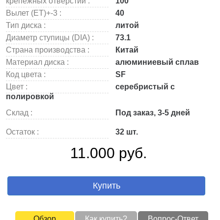
крепежных отверстий :
100
Вылет (ET)+-3 :
40
Тип диска :
литой
Диаметр ступицы (DIA) :
73.1
Страна производства :
Китай
Материал диска :
алюминиевый сплав
Код цвета :
SF
Цвет :
серебристый с
полировкой
Склад :
Под заказ, 3-5 дней
Остаток :
32 шт.
11.000 руб.
Купить
Обзор
Как купить?
Вопрос-Ответ