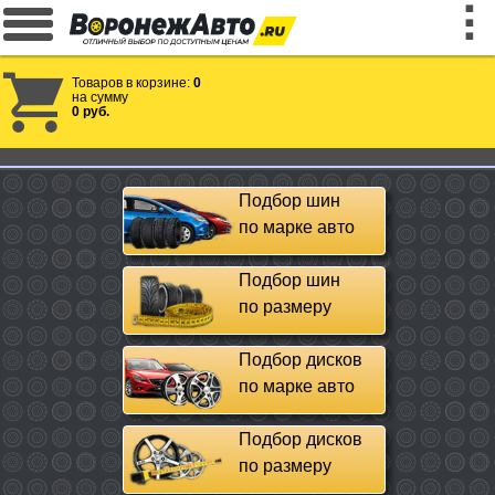
Товаров в корзине:
0
на сумму
0 руб.
Подбор шин
по марке авто
Подбор шин
по размеру
Подбор дисков
по марке авто
Подбор дисков
по размеру