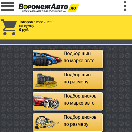
Товаров в корзине:
0
на сумму
0 руб.
Подбор шин
по марке авто
Подбор шин
по размеру
Подбор дисков
по марке авто
Подбор дисков
по размеру