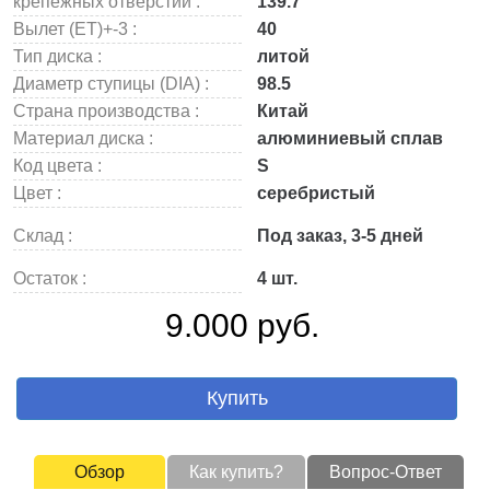
крепежных отверстий :
139.7
Вылет (ET)+-3 :
40
Тип диска :
литой
Диаметр ступицы (DIA) :
98.5
Страна производства :
Китай
Материал диска :
алюминиевый сплав
Код цвета :
S
Цвет :
серебристый
Склад :
Под заказ, 3-5 дней
Остаток :
4 шт.
9.000 руб.
Купить
Обзор
Как купить?
Вопрос-Ответ