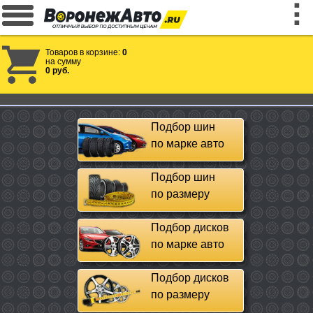
Товаров в корзине:
0
на сумму
0 руб.
Подбор шин
по марке авто
Подбор шин
по размеру
Подбор дисков
по марке авто
Подбор дисков
по размеру