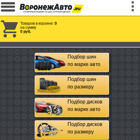
Товаров в корзине:
0
на сумму
0 руб.
Подбор шин
по марке авто
Подбор шин
по размеру
Подбор дисков
по марке авто
Подбор дисков
по размеру