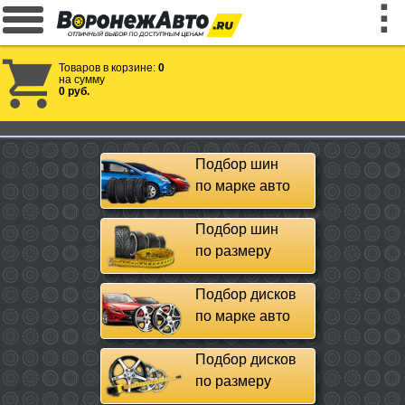
Товаров в корзине:
0
на сумму
0 руб.
Подбор шин
по марке авто
Подбор шин
по размеру
Подбор дисков
по марке авто
Подбор дисков
по размеру