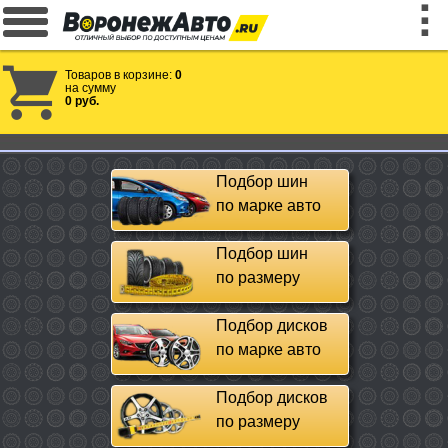
Товаров в корзине:
0
на сумму
0 руб.
Подбор шин
по марке авто
Подбор шин
по размеру
Подбор дисков
по марке авто
Подбор дисков
по размеру