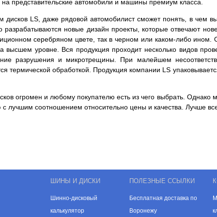
ны на представительские автомобили и машины премиум класса.
 дисков LS, даже рядовой автомобилист сможет понять, в чем в
о разрабатываются новые дизайн проекты, которые отвечают нов
адиционном серебряном цвете, так в черном или каком-либо ином.
 на высшем уровне. Вся продукция проходит несколько видов пров
енние разрушения и микротрещины. При малейшем несоответств
тся термической обработкой. Продукция компании LS упаковываетс
ков огромен и любому покупателю есть из чего выбрать. Однако м
 с лучшим соотношением относительно цены и качества. Лучше все
ШИНЫ И ДИСКИ
ПОЛЕЗНЫЕ ССЫЛКИ
К
Шинно-дисковый
Бесплатная доставка по
М
калькулятор
Воронежу
к