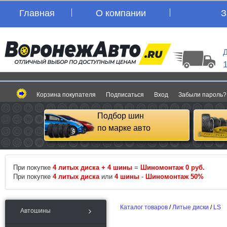
Главная
О компании
З
Д
Корзина покупателя
Подписаться
Вход
Забыли пароль?
Подбор шин
по марке авто
При покупке
4 литых диска + 4 шины
=
Шиномонтаж 0 руб.
При покупке
4 литых диска
или
4 шины
-
Шиномонтаж 50%
Каталог товаров
/
Литые диски
/
LS
Автошины