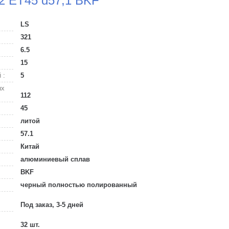
12 ET45 d57,1 BKF
LS
321
6.5
15
 :
5
ых
112
45
литой
57.1
Китай
алюминиевый сплав
BKF
черный полностью полированный
Под заказ, 3-5 дней
32 шт.