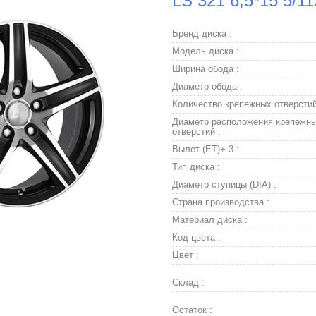
LS 321 6,5*15 5/1
Бренд диска :
Модель диска :
Ширина обода :
Диаметр обода :
Количество крепежных отверстий
Диаметр расположения крепежн
отверстий :
Вылет (ET)+-3 :
Тип диска :
Диаметр ступицы (DIA) :
Страна производства :
Материал диска :
Код цвета :
Цвет :
Склад :
Остаток :