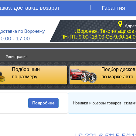
аказ, доставка, возврат
Гарантия
Адрес
оставка по Воронежу
г. Воронеж, Текстильщиков 
ПН-ПТ, 9.00 -18.00 СБ 9.00-14.0
10.00 - 17.00
Регистрация
Подбор шин
Подбор дисков
по размеру
по марке авто
Подробнее
Новинки и обзоры товаров, скидк