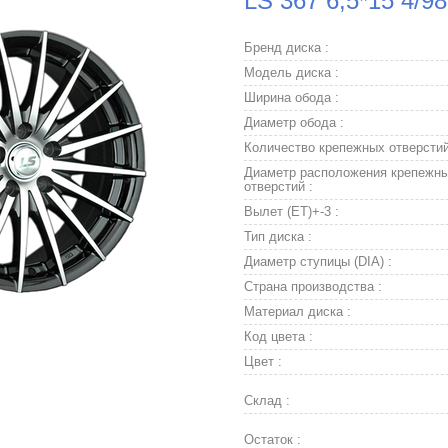
LS 367 6,5*15 4/9
Бренд диска :
Модель диска :
Ширина обода :
Диаметр обода :
Количество крепежных отверстий
Диаметр расположения крепежн
отверстий :
Вылет (ET)+-3 :
Тип диска :
Диаметр ступицы (DIA) :
Страна производства :
Материал диска :
Код цвета :
Цвет :
Склад :
Остаток :