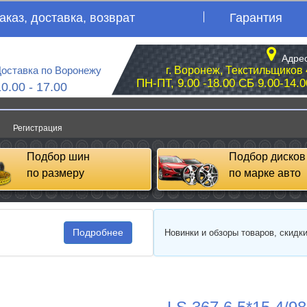
аказ, доставка, возврат
Гарантия
Адрес
оставка по Воронежу
г. Воронеж, Текстильщиков 
ПН-ПТ, 9.00 -18.00 СБ 9.00-14.0
10.00 - 17.00
Регистрация
Подбор шин
Подбор дисков
по размеру
по марке авто
Подробнее
Новинки и обзоры товаров, скидк