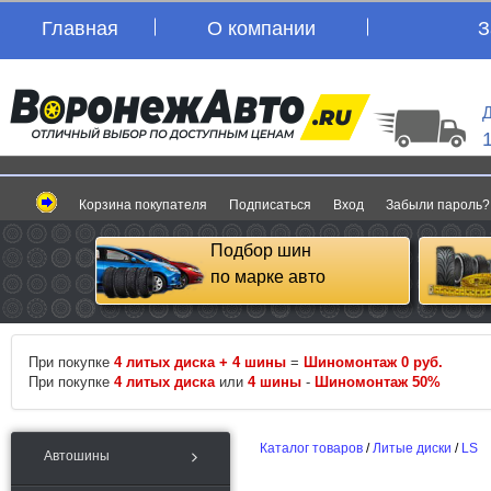
Главная
О компании
З
Д
Корзина покупателя
Подписаться
Вход
Забыли пароль?
Подбор шин
по марке авто
При покупке
4 литых диска + 4 шины
=
Шиномонтаж 0 руб.
При покупке
4 литых диска
или
4 шины
-
Шиномонтаж 50%
Каталог товаров
/
Литые диски
/
LS
Автошины