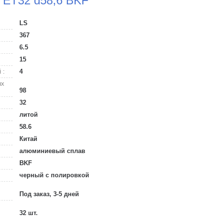
8 ET32 d58,6 BKF
LS
367
6.5
15
 :
4
ых
98
32
литой
58.6
Китай
алюминиевый сплав
BKF
черный с полировкой
Под заказ, 3-5 дней
32 шт.