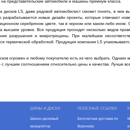
ны на представительские автомобили и машины премиум класса.
 дисков LS, даже рядовой автомобилист сможет понять, в чем в
о разрабатываются новые дизайн проекты, которые отвечают нов
адиционном серебряном цвете, так в черном или каком-либо ином.
 на высшем уровне. Вся продукция проходит несколько видов пров
енние разрушения и микротрещины. При малейшем несоответств
тся термической обработкой. Продукция компании LS упаковываетс
ков огромен и любому покупателю есть из чего выбрать. Однако м
 с лучшим соотношением относительно цены и качества. Лучше все
ШИНЫ И ДИСКИ
ПОЛЕЗНЫЕ ССЫЛКИ
К
Шинно-дисковый
Бесплатная доставка по
М
калькулятор
Воронежу
к