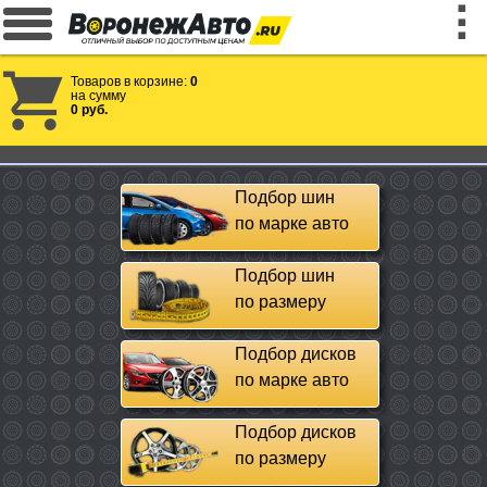
Товаров в корзине:
0
на сумму
0 руб.
Подбор шин
по марке авто
Подбор шин
по размеру
Подбор дисков
по марке авто
Подбор дисков
по размеру