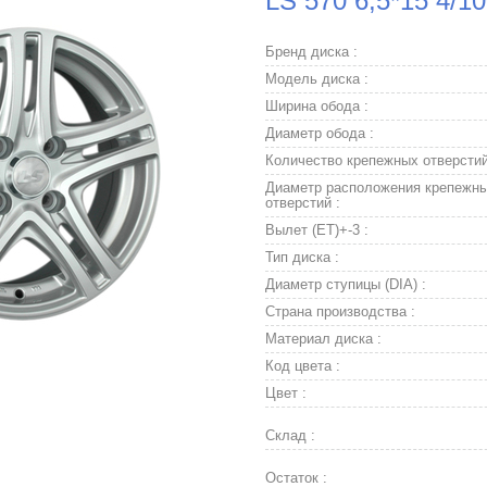
LS 570 6,5*15 4/1
Бренд диска :
Модель диска :
Ширина обода :
Диаметр обода :
Количество крепежных отверстий
Диаметр расположения крепежн
отверстий :
Вылет (ET)+-3 :
Тип диска :
Диаметр ступицы (DIA) :
Страна производства :
Материал диска :
Код цвета :
Цвет :
Склад :
Остаток :