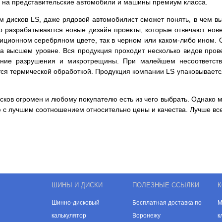
ны на представительские автомобили и машины премиум класса.
 дисков LS, даже рядовой автомобилист сможет понять, в чем в
о разрабатываются новые дизайн проекты, которые отвечают нов
адиционном серебряном цвете, так в черном или каком-либо ином.
 на высшем уровне. Вся продукция проходит несколько видов пров
енние разрушения и микротрещины. При малейшем несоответств
тся термической обработкой. Продукция компании LS упаковываетс
ков огромен и любому покупателю есть из чего выбрать. Однако м
 с лучшим соотношением относительно цены и качества. Лучше все
ШИНЫ И ДИСКИ
ПОЛЕЗНЫЕ ССЫЛКИ
К
Шинно-дисковый
Бесплатная доставка по
М
калькулятор
Воронежу
к