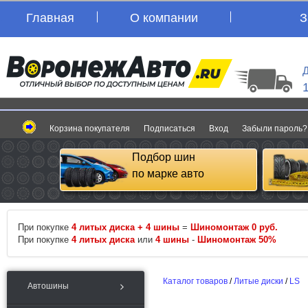
Главная
О компании
З
Д
Корзина покупателя
Подписаться
Вход
Забыли пароль?
Подбор шин
по марке авто
При покупке
4 литых диска + 4 шины
=
Шиномонтаж 0 руб.
При покупке
4 литых диска
или
4 шины
-
Шиномонтаж 50%
Каталог товаров
/
Литые диски
/
LS
Автошины