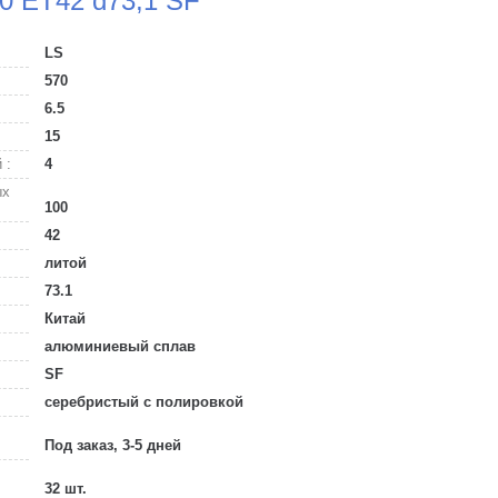
00 ET42 d73,1 SF
LS
570
6.5
15
 :
4
ых
100
42
литой
73.1
Китай
алюминиевый сплав
SF
серебристый с полировкой
Под заказ, 3-5 дней
32 шт.