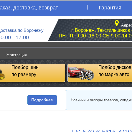
аказ, доставка, возврат
Гарантия
Адрес
оставка по Воронежу
г. Воронеж, Текстильщиков 
ПН-ПТ, 9.00 -18.00 СБ 9.00-14.0
10.00 - 17.00
Регистрация
Подбор шин
Подбор дисков
по размеру
по марке авто
Подробнее
Новинки и обзоры товаров, скидк