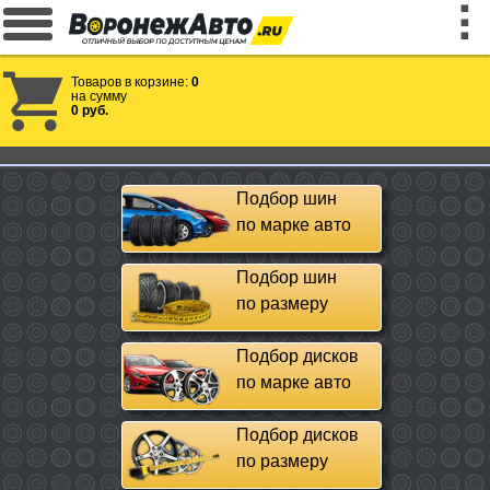
Товаров в корзине:
0
на сумму
0 руб.
Подбор шин
по марке авто
Подбор шин
по размеру
Подбор дисков
по марке авто
Подбор дисков
по размеру