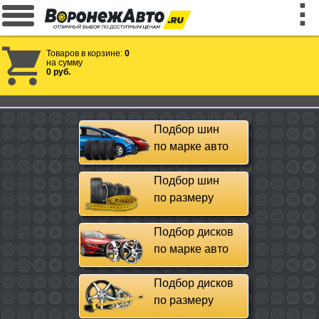
Товаров в корзине:
0
на сумму
0 руб.
Подбор шин
по марке авто
Подбор шин
по размеру
Подбор дисков
по марке авто
Подбор дисков
по размеру