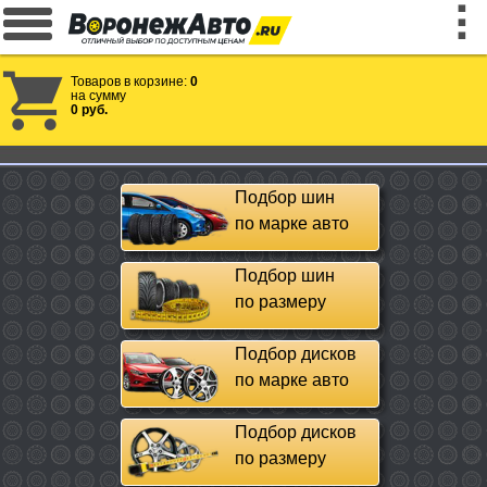
Товаров в корзине:
0
на сумму
0 руб.
Подбор шин
по марке авто
Подбор шин
по размеру
Подбор дисков
по марке авто
Подбор дисков
по размеру