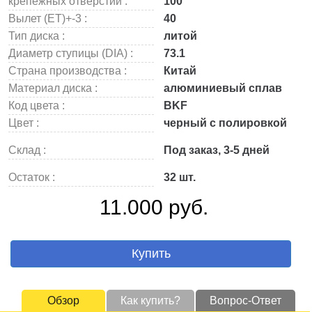
крепежных отверстий :
100
Вылет (ET)+-3 :
40
Тип диска :
литой
Диаметр ступицы (DIA) :
73.1
Страна производства :
Китай
Материал диска :
алюминиевый сплав
Код цвета :
BKF
Цвет :
черный с полировкой
Склад :
Под заказ, 3-5 дней
Остаток :
32 шт.
11.000 руб.
Купить
Обзор
Как купить?
Вопрос-Ответ