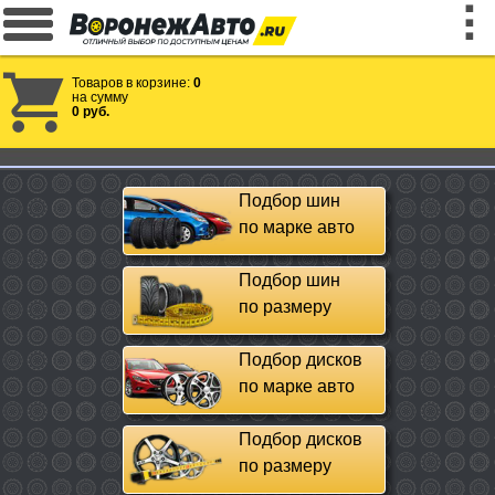
Товаров в корзине:
0
на сумму
0 руб.
Подбор шин
по марке авто
Подбор шин
по размеру
Подбор дисков
по марке авто
Подбор дисков
по размеру