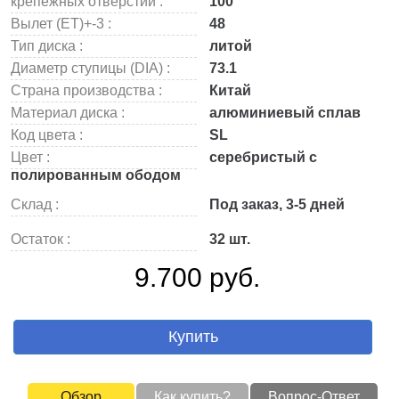
крепежных отверстий :
100
Вылет (ET)+-3 :
48
Тип диска :
литой
Диаметр ступицы (DIA) :
73.1
Страна производства :
Китай
Материал диска :
алюминиевый сплав
Код цвета :
SL
Цвет :
серебристый с
полированным ободом
Склад :
Под заказ, 3-5 дней
Остаток :
32 шт.
9.700 руб.
Купить
Обзор
Как купить?
Вопрос-Ответ