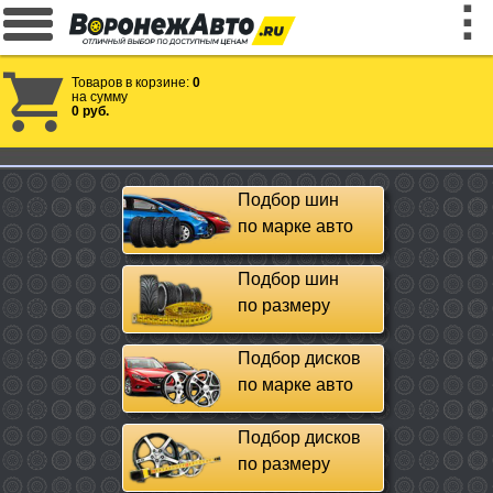
Товаров в корзине:
0
на сумму
0 руб.
Подбор шин
по марке авто
Подбор шин
по размеру
Подбор дисков
по марке авто
Подбор дисков
по размеру