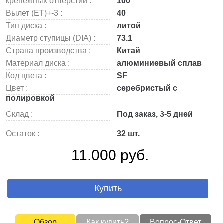
крепежных отверстий :
100
Вылет (ET)+-3 :
40
Тип диска :
литой
Диаметр ступицы (DIA) :
73.1
Страна производства :
Китай
Материал диска :
алюминиевый сплав
Код цвета :
SF
Цвет :
серебристый с
полировкой
Склад :
Под заказ, 3-5 дней
Остаток :
32 шт.
11.000 руб.
Купить
Обзор
Как купить?
Вопрос-Ответ