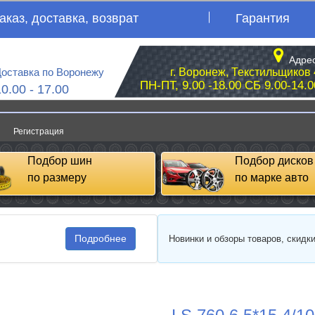
аказ, доставка, возврат
Гарантия
Адрес
оставка по Воронежу
г. Воронеж, Текстильщиков 
ПН-ПТ, 9.00 -18.00 СБ 9.00-14.0
10.00 - 17.00
Регистрация
Подбор шин
Подбор дисков
по размеру
по марке авто
Подробнее
Новинки и обзоры товаров, скидк