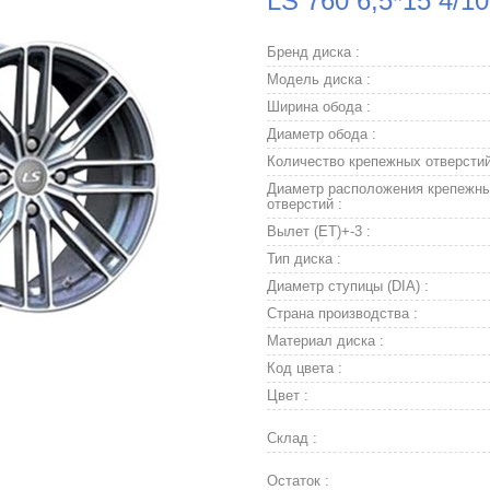
LS 760 6,5*15 4/1
Бренд диска :
Модель диска :
Ширина обода :
Диаметр обода :
Количество крепежных отверстий
Диаметр расположения крепежн
отверстий :
Вылет (ET)+-3 :
Тип диска :
Диаметр ступицы (DIA) :
Страна производства :
Материал диска :
Код цвета :
Цвет :
Склад :
Остаток :