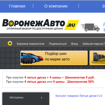
Главная
О компании
З
Д
Корзина покупателя
Подписаться
Вход
Забыли пароль?
Подбор шин
по марке авто
При покупке
4 литых диска + 4 шины
=
Шиномонтаж 0 руб.
При покупке
4 литых диска
или
4 шины
-
Шиномонтаж 50%
Каталог товаров
/
Литые диски
/
LS
Автошины