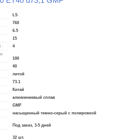
00 ET40 d73,1 GMF
LS
760
6.5
15
 :
4
ых
100
40
литой
73.1
Китай
алюминиевый сплав
GMF
насыщенный темно-серый с полировкой
Под заказ, 3-5 дней
32 шт.