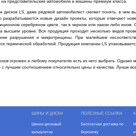
ны на представительские автомобили и машины премиум класса.
 дисков LS, даже рядовой автомобилист сможет понять, в чем в
о разрабатываются новые дизайн проекты, которые отвечают нов
адиционном серебряном цвете, так в черном или каком-либо ином.
 на высшем уровне. Вся продукция проходит несколько видов пров
енние разрушения и микротрещины. При малейшем несоответств
тся термической обработкой. Продукция компании LS упаковываетс
ков огромен и любому покупателю есть из чего выбрать. Однако м
 с лучшим соотношением относительно цены и качества. Лучше все
ШИНЫ И ДИСКИ
ПОЛЕЗНЫЕ ССЫЛКИ
К
Шинно-дисковый
Бесплатная доставка по
М
калькулятор
Воронежу
к