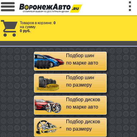
Товаров в корзине:
0
на сумму
0 руб.
Подбор шин
по марке авто
Подбор шин
по размеру
Подбор дисков
по марке авто
Подбор дисков
по размеру