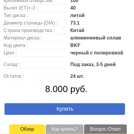
крепежных отверстий :
100
Вылет (ET)+-3 :
40
Тип диска :
литой
Диаметр ступицы (DIA) :
73.1
Страна производства :
Китай
Материал диска :
алюминиевый сплав
Код цвета :
BKF
Цвет :
черный с полировкой
Склад :
Под заказ, 3-5 дней
Остаток :
24 шт.
8.000 руб.
Купить
Обзор
Как купить?
Вопрос-Ответ