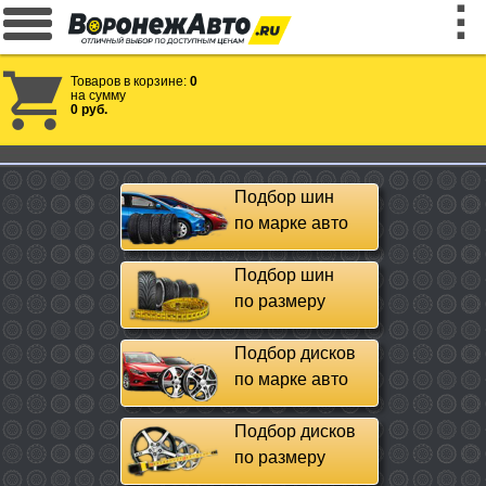
Товаров в корзине:
0
на сумму
0 руб.
Подбор шин
по марке авто
Подбор шин
по размеру
Подбор дисков
по марке авто
Подбор дисков
по размеру