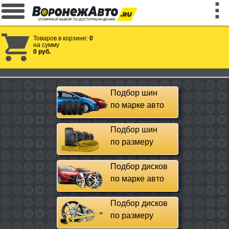
Товаров в корзине:
0
на сумму
0 руб.
Подбор шин
по марке авто
Подбор шин
по размеру
Подбор дисков
по марке авто
Подбор дисков
по размеру