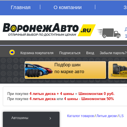
Главная
О компании
З
Д
Корзина покупателя
Подписаться
Вход
Забыли пароль?
Подбор шин
по марке авто
При покупке
4 литых диска + 4 шины
=
Шиномонтаж 0 руб.
При покупке
4 литых диска
или
4 шины
-
Шиномонтаж 50%
Каталог товаров
/
Литые диски
/
LS
Автошины