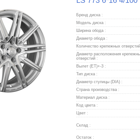
LS 773 6*16 4/100
Бренд диска :
Модель диска :
Ширина обода :
Диаметр обода :
Количество крепежных отверстий
Диаметр расположения крепежн
отверстий :
Вылет (ET)+-3 :
Тип диска :
Диаметр ступицы (DIA) :
Страна производства :
Материал диска :
Код цвета :
Цвет :
Склад :
Остаток :