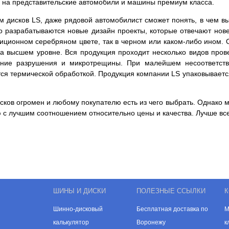
ны на представительские автомобили и машины премиум класса.
 дисков LS, даже рядовой автомобилист сможет понять, в чем в
о разрабатываются новые дизайн проекты, которые отвечают нов
адиционном серебряном цвете, так в черном или каком-либо ином.
 на высшем уровне. Вся продукция проходит несколько видов пров
енние разрушения и микротрещины. При малейшем несоответств
тся термической обработкой. Продукция компании LS упаковываетс
ков огромен и любому покупателю есть из чего выбрать. Однако м
 с лучшим соотношением относительно цены и качества. Лучше все
ШИНЫ И ДИСКИ
ПОЛЕЗНЫЕ ССЫЛКИ
К
Шинно-дисковый
Бесплатная доставка по
М
калькулятор
Воронежу
к