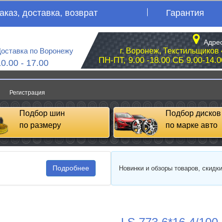
аказ, доставка, возврат
Гарантия
Адрес
оставка по Воронежу
г. Воронеж, Текстильщиков 
ПН-ПТ, 9.00 -18.00 СБ 9.00-14.0
10.00 - 17.00
Регистрация
Подбор шин
Подбор дисков
по размеру
по марке авто
Подробнее
Новинки и обзоры товаров, скидк