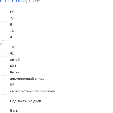
 ET41 d60,1 SF
LS
773
6
16
 :
4
ых
100
41
литой
60.1
Китай
алюминиевый сплав
SF
серебристый с полировкой
Под заказ, 3-5 дней
5 шт.