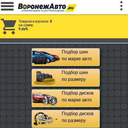
Товаров в корзине:
0
на сумму
0 руб.
Подбор шин
по марке авто
Подбор шин
по размеру
Подбор дисков
по марке авто
Подбор дисков
по размеру