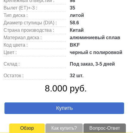
крепежных отверстий :
98
Вылет (ET)+-3 :
35
Тип диска :
литой
Диаметр ступицы (DIA) :
58.6
Страна производства :
Китай
Материал диска :
алюминиевый сплав
Код цвета :
BKF
Цвет :
черный с полировкой
Склад :
Под заказ, 3-5 дней
Остаток :
32 шт.
8.000 руб.
Купить
Обзор
Как купить?
Вопрос-Ответ