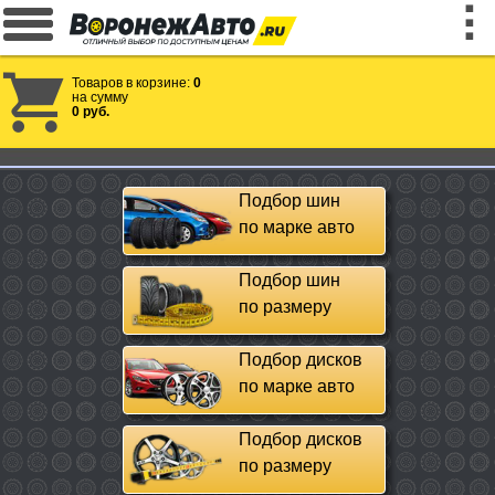
Товаров в корзине:
0
на сумму
0 руб.
Подбор шин
по марке авто
Подбор шин
по размеру
Подбор дисков
по марке авто
Подбор дисков
по размеру