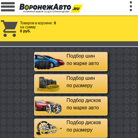
Товаров в корзине:
0
на сумму
0 руб.
Подбор шин
по марке авто
Подбор шин
по размеру
Подбор дисков
по марке авто
Подбор дисков
по размеру