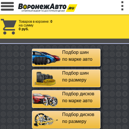
Товаров в корзине:
0
на сумму
0 руб.
Подбор шин
по марке авто
Подбор шин
по размеру
Подбор дисков
по марке авто
Подбор дисков
по размеру