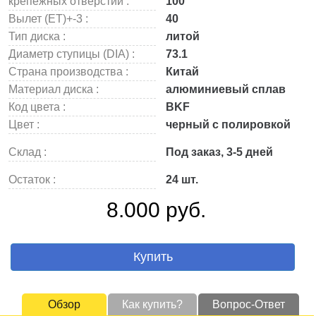
крепежных отверстий :
100
Вылет (ET)+-3 :
40
Тип диска :
литой
Диаметр ступицы (DIA) :
73.1
Страна производства :
Китай
Материал диска :
алюминиевый сплав
Код цвета :
BKF
Цвет :
черный с полировкой
Склад :
Под заказ, 3-5 дней
Остаток :
24 шт.
8.000 руб.
Купить
Обзор
Как купить?
Вопрос-Ответ