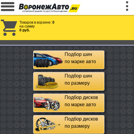
Товаров в корзине:
0
на сумму
0 руб.
Подбор шин
по марке авто
Подбор шин
по размеру
Подбор дисков
по марке авто
Подбор дисков
по размеру