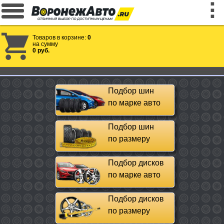
Товаров в корзине:
0
на сумму
0 руб.
Подбор шин
по марке авто
Подбор шин
по размеру
Подбор дисков
по марке авто
Подбор дисков
по размеру