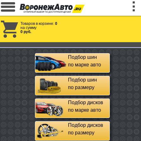
Товаров в корзине:
0
на сумму
0 руб.
Подбор шин
по марке авто
Подбор шин
по размеру
Подбор дисков
по марке авто
Подбор дисков
по размеру