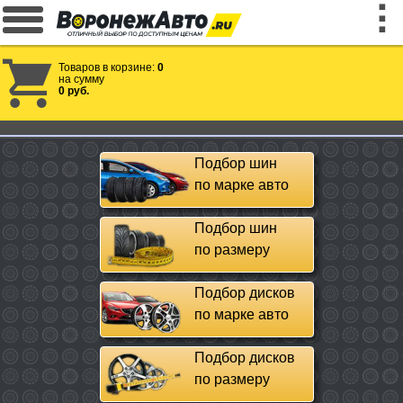
Товаров в корзине:
0
на сумму
0 руб.
Подбор шин
по марке авто
Подбор шин
по размеру
Подбор дисков
по марке авто
Подбор дисков
по размеру