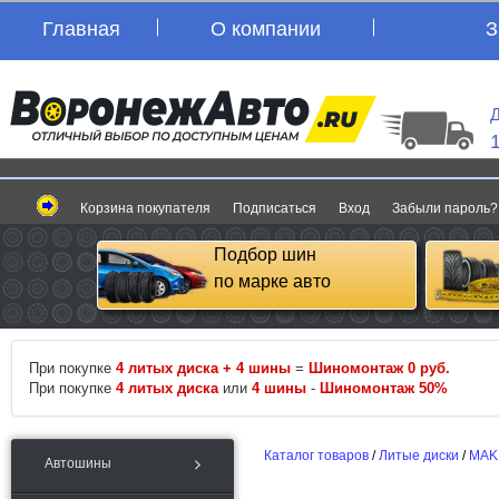
Главная
О компании
З
Д
Корзина покупателя
Подписаться
Вход
Забыли пароль?
Подбор шин
по марке авто
При покупке
4 литых диска + 4 шины
=
Шиномонтаж 0 руб.
При покупке
4 литых диска
или
4 шины
-
Шиномонтаж 50%
Каталог товаров
/
Литые диски
/
MAK
Автошины