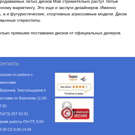
родаваемых литых дисков Mak стремительно растут. Литые
ному маркетингу. Это еще и заслуги дизайнеров. Именно
, а и футуристические, спортивные агрессивные модели. Диски
ивычные стереотипы.
только прямыми поставками дисков от официальных дилеров.
ОНТАКТЫ
агазин по работе с
лиентами:
. Воронеж, Текстильщиков 4
оставка по Воронежу 11.00-
7.00
7(473) 257-52-51
ремя работы ПН-ПТ, 9.00-
8.00 СБ 9.00-14.00