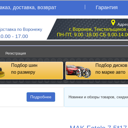
аказ, доставка, возврат
Гарантия
Адрес
оставка по Воронежу
г. Воронеж, Текстильщиков 
ПН-ПТ, 9.00 -18.00 СБ 9.00-14.0
10.00 - 17.00
Регистрация
Подбор шин
Подбор дисков
по размеру
по марке авто
Подробнее
Новинки и обзоры товаров, скидк