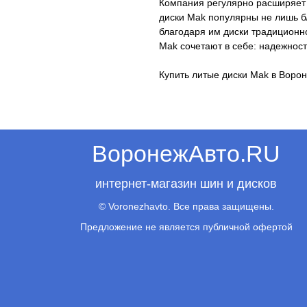
Компания регулярно расширяет 
диски Mak популярны не лишь б
благодаря им диски традиционн
Mak сочетают в себе: надежнос
Купить литые диски Mak в Воро
ВоронежАвто.RU
интернет-магазин шин и дисков
© Voronezhavto. Все права защищены.
Предложение не является публичной офертой