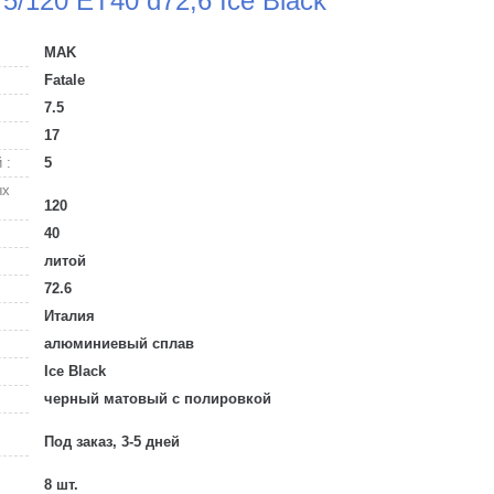
 5/120 ET40 d72,6 Ice Black
MAK
Fatale
7.5
17
 :
5
ых
120
40
литой
72.6
Италия
алюминиевый сплав
Ice Black
черный матовый с полировкой
Под заказ, 3-5 дней
8 шт.