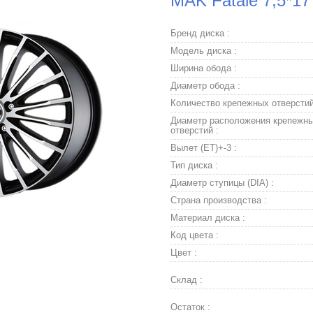
MAK Fatale 7,5*17
Бренд диска :
Модель диска :
Ширина обода :
Диаметр обода :
Количество крепежных отверстий
Диаметр расположения крепежн
отверстий :
Вылет (ET)+-3 :
Тип диска :
Диаметр ступицы (DIA) :
Страна производства :
Материал диска :
Код цвета :
Цвет :
Склад :
Остаток :