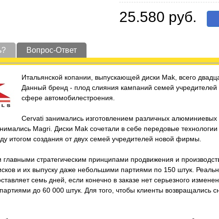
25.580 руб.
ь?
Вопрос-Ответ
Итальянской копании, выпускающей диски Mak, всего двадца
Данный бренд - плод слияния кампаний семей учредителей Ce
сфере автомобилестроения.
Cervati занимались изготовлением различных алюминиевы
нимались Magri. Диски Mak сочетали в себе передовые технологии
году итогом создания от двух семей учредителей новой фирмы.
и главными стратегическим принципами продвижения и производст
исков и их выпуску даже небольшими партиями по 150 штук. Реаль
ставляет семь дней, если конечно в заказе нет серьезного измене
артиями до 60 000 штук. Для того, чтобы клиенты возвращались с