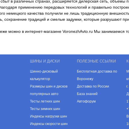
сбыт в различных странах, расширяется дилерская сеть, объемы п
лагодаря применению передовых технологий и правильно построен
ого немецкого качества получили не лишь традиционную внешность
ть, сохранение традиций и смелые задумки, которые разрушают пр
неже можно в интернет-магазине VoronezhAvto.ru Мы занимаемся 
ШИНЫ И ДИСКИ
ПОЛЕЗНЫЕ ССЫЛКИ
К
Шинно-дисковый
Бесплатная доставка по
М
калькулятор
Воронежу
к
Размеры шин и дисков
Доставка по России
г
популярных авто
База знаний
Д
Тесты летних шин
Автофорум
1
Тесты зимних шин
+
Индексы нагрузки шин
В
Индексы скорости шин
1