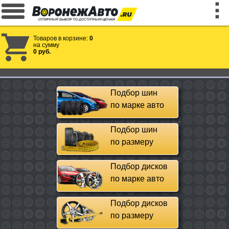
Товаров в корзине:
0
на сумму
0 руб.
Подбор шин
по марке авто
Подбор шин
по размеру
Подбор дисков
по марке авто
Подбор дисков
по размеру