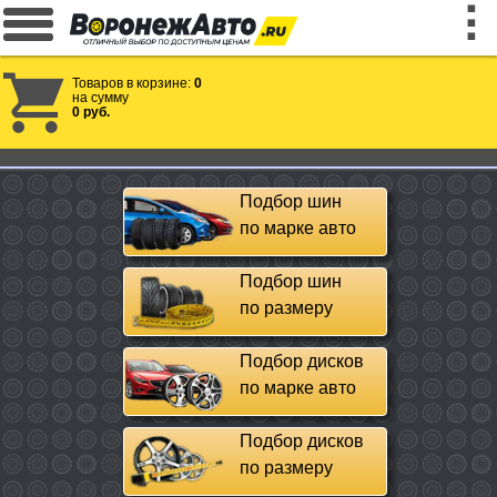
Товаров в корзине:
0
на сумму
0 руб.
Подбор шин
по марке авто
Подбор шин
по размеру
Подбор дисков
по марке авто
Подбор дисков
по размеру