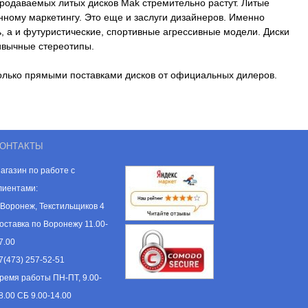
родаваемых литых дисков Mak стремительно растут. Литые
ному маркетингу. Это еще и заслуги дизайнеров. Именно
, а и футуристические, спортивные агрессивные модели. Диски
ивычные стереотипы.
только прямыми поставками дисков от официальных дилеров.
ОНТАКТЫ
агазин по работе с
лиентами:
. Воронеж, Текстильщиков 4
оставка по Воронежу 11.00-
7.00
7(473) 257-52-51
ремя работы ПН-ПТ, 9.00-
8.00 СБ 9.00-14.00