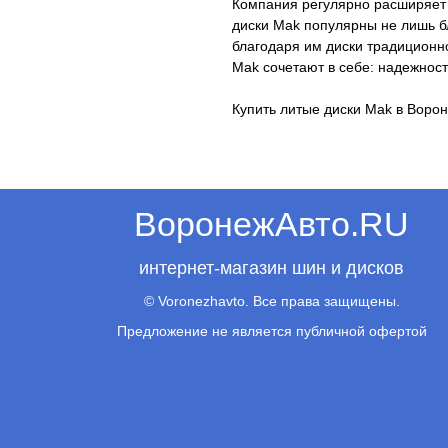
Компания регулярно расширяет 
диски Mak популярны не лишь б
благодаря им диски традиционн
Mak сочетают в себе: надежнос
Купить литые диски Mak в Воро
ВоронежАвто.RU
интернет-магазин шин и дисков
© Voronezhavto. Все права защищены.
Предложение не является публичной офертой