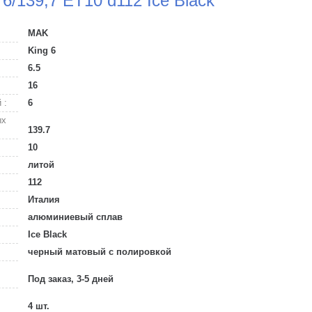
 6/139,7 ET10 d112 Ice Black
MAK
King 6
6.5
16
 :
6
ых
139.7
10
литой
112
Италия
алюминиевый сплав
Ice Black
черный матовый с полировкой
Под заказ, 3-5 дней
4 шт.