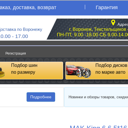
аказ, доставка, возврат
Гарантия
Адрес
оставка по Воронежу
г. Воронеж, Текстильщиков 
ПН-ПТ, 9.00 -18.00 СБ 9.00-14.0
10.00 - 17.00
Регистрация
Подбор шин
Подбор дисков
по размеру
по марке авто
Подробнее
Новинки и обзоры товаров, скидк