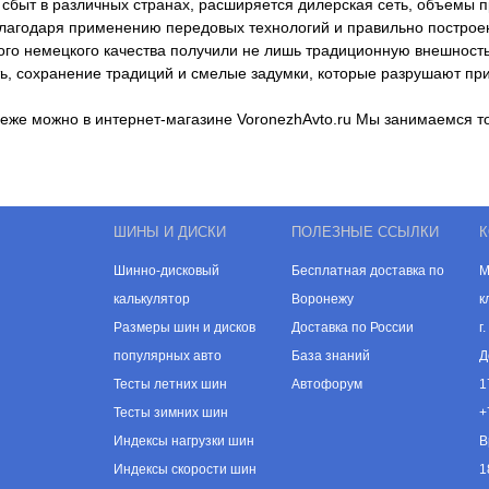
сбыт в различных странах, расширяется дилерская сеть, объемы п
лагодаря применению передовых технологий и правильно построен
ого немецкого качества получили не лишь традиционную внешность
ть, сохранение традиций и смелые задумки, которые разрушают пр
неже можно в интернет-магазине VoronezhAvto.ru Мы занимаемся 
ШИНЫ И ДИСКИ
ПОЛЕЗНЫЕ ССЫЛКИ
К
Шинно-дисковый
Бесплатная доставка по
М
калькулятор
Воронежу
к
Размеры шин и дисков
Доставка по России
г
популярных авто
База знаний
Д
Тесты летних шин
Автофорум
1
Тесты зимних шин
+
Индексы нагрузки шин
В
Индексы скорости шин
1