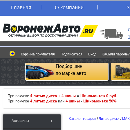
Главная
О компании
З
Д
Корзина покупателя
Подписаться
Вход
Забыли пароль?
Подбор шин
по марке авто
При покупке
4 литых диска + 4 шины
=
Шиномонтаж 0 руб.
При покупке
4 литых диска
или
4 шины
-
Шиномонтаж 50%
Каталог товаров
/
Литые диски
/
MAK
Автошины