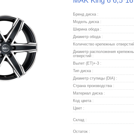
MAK King 6 6,5*16
Бренд диска :
Модель диска :
Ширина обода :
Диаметр обода :
Количество крепежных отверстий
Диаметр расположения крепежн
отверстий :
Вылет (ET)+-3 :
Тип диска :
Диаметр ступицы (DIA) :
Страна производства :
Материал диска :
Код цвета :
Цвет :
Склад :
Остаток :