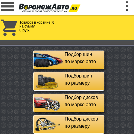
Товаров в корзине:
0
на сумму
0 руб.
Подбор шин
по марке авто
Подбор шин
по размеру
Подбор дисков
по марке авто
Подбор дисков
по размеру