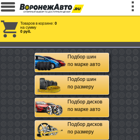
Товаров в корзине:
0
на сумму
0 руб.
Подбор шин
по марке авто
Подбор шин
по размеру
Подбор дисков
по марке авто
Подбор дисков
по размеру