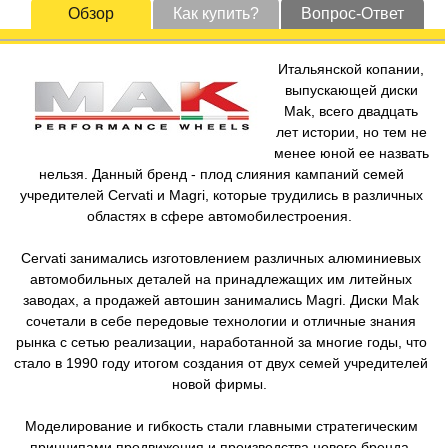
Обзор
Как купить?
Вопрос-Ответ
Итальянской копании,
выпускающей диски
Mak, всего двадцать
лет истории, но тем не
менее юной ее назвать
нельзя. Данный бренд - плод слияния кампаний семей
учредителей Cervati и Magri, которые трудились в различных
областях в сфере автомобилестроения.
Cervati занимались изготовлением различных алюминиевых
автомобильных деталей на принадлежащих им литейных
заводах, а продажей автошин занимались Magri. Диски Mak
сочетали в себе передовые технологии и отличные знания
рынка с сетью реализации, наработанной за многие годы, что
стало в 1990 году итогом создания от двух семей учредителей
новой фирмы.
Моделирование и гибкость стали главными стратегическим
принципами продвижения и производства нового бренда.