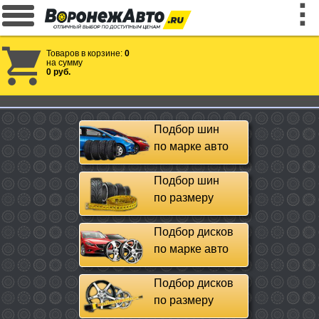
Товаров в корзине:
0
на сумму
0 руб.
Подбор шин
по марке авто
Подбор шин
по размеру
Подбор дисков
по марке авто
Подбор дисков
по размеру