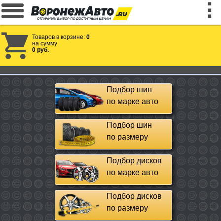
Товаров в корзине:
0
на сумму
0 руб.
Подбор шин
по марке авто
Подбор шин
по размеру
Подбор дисков
по марке авто
Подбор дисков
по размеру