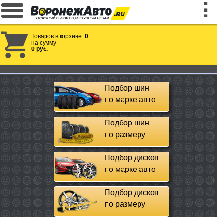
Товаров в корзине:
0
на сумму
0 руб.
Подбор шин
по марке авто
Подбор шин
по размеру
Подбор дисков
по марке авто
Подбор дисков
по размеру