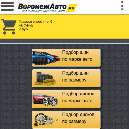
Товаров в корзине:
0
на сумму
0 руб.
Подбор шин
по марке авто
Подбор шин
по размеру
Подбор дисков
по марке авто
Подбор дисков
по размеру