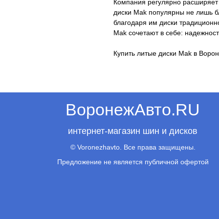
Компания регулярно расширяет 
диски Mak популярны не лишь б
благодаря им диски традиционн
Mak сочетают в себе: надежнос
Купить литые диски Mak в Воро
ВоронежАвто.RU
интернет-магазин шин и дисков
© Voronezhavto. Все права защищены.
Предложение не является публичной офертой