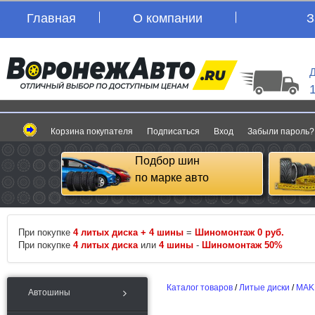
Главная
О компании
З
Д
Корзина покупателя
Подписаться
Вход
Забыли пароль?
Подбор шин
по марке авто
При покупке
4 литых диска + 4 шины
=
Шиномонтаж 0 руб.
При покупке
4 литых диска
или
4 шины
-
Шиномонтаж 50%
Каталог товаров
/
Литые диски
/
MAK
Автошины