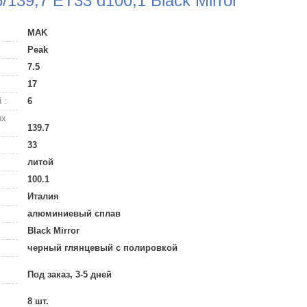
/139,7 ET33 d100,1 Black Mirror
MAK
Peak
7.5
17
 :
6
ых
139.7
33
литой
100.1
Италия
алюминиевый сплав
Black Mirror
черный глянцевый с полировкой
Под заказ, 3-5 дней
8 шт.