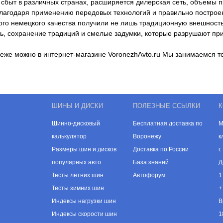
сбыт в различных странах, расширяется дилерская сеть, объемы п
лагодаря применению передовых технологий и правильно построен
ого немецкого качества получили не лишь традиционную внешность
ть, сохранение традиций и смелые задумки, которые разрушают пр
неже можно в интернет-магазине VoronezhAvto.ru Мы занимаемся 
ШИНЫ И ДИСКИ
ПОЛЕЗНЫЕ ССЫЛКИ
К
Шинно-дисковый
Бесплатная доставка по
М
калькулятор
Воронежу
к
Размеры шин и дисков
Доставка по России
г
популярных авто
База знаний
Д
Тесты летних шин
Автофорум
1
Тесты зимних шин
+
Индексы нагрузки шин
В
Индексы скорости шин
1