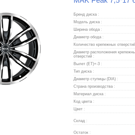
MAK Peak 7,5*17 6
Бренд диска :
Модель диска :
Ширина обода :
Диаметр обода :
Количество крепежных отверстий
Диаметр расположения крепежн
отверстий :
Вылет (ET)+-3 :
Тип диска :
Диаметр ступицы (DIA) :
Страна производства :
Материал диска :
Код цвета :
Цвет :
Склад :
Остаток :