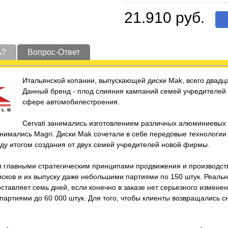
21.910 руб.
ь?
Вопрос-Ответ
Итальянской копании, выпускающей диски Mak, всего двадца
Данный бренд - плод слияния кампаний семей учредителей Ce
сфере автомобилестроения.
Cervati занимались изготовлением различных алюминиевы
нимались Magri. Диски Mak сочетали в себе передовые технологии
году итогом создания от двух семей учредителей новой фирмы.
и главными стратегическим принципами продвижения и производст
исков и их выпуску даже небольшими партиями по 150 штук. Реаль
ставляет семь дней, если конечно в заказе нет серьезного измене
артиями до 60 000 штук. Для того, чтобы клиенты возвращались с