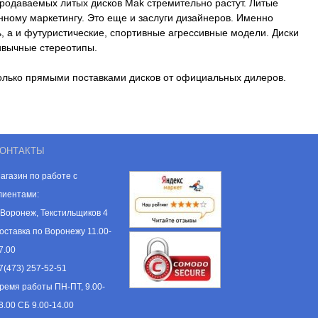
родаваемых литых дисков Mak стремительно растут. Литые
ному маркетингу. Это еще и заслуги дизайнеров. Именно
, а и футуристические, спортивные агрессивные модели. Диски
ивычные стереотипы.
только прямыми поставками дисков от официальных дилеров.
ОНТАКТЫ
агазин по работе с
лиентами:
. Воронеж, Текстильщиков 4
оставка по Воронежу 11.00-
7.00
7(473) 257-52-51
ремя работы ПН-ПТ, 9.00-
8.00 СБ 9.00-14.00