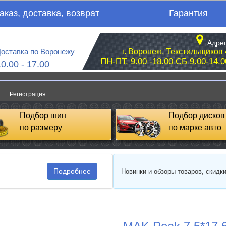
аказ, доставка, возврат
Гарантия
Адрес
оставка по Воронежу
г. Воронеж, Текстильщиков 
ПН-ПТ, 9.00 -18.00 СБ 9.00-14.0
10.00 - 17.00
Регистрация
Подбор шин
Подбор дисков
по размеру
по марке авто
Подробнее
Новинки и обзоры товаров, скидк