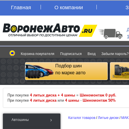
Главная
О компании
З
Д
Корзина покупателя
Подписаться
Вход
Забыли пароль?
Подбор шин
по марке авто
При покупке
4 литых диска + 4 шины
=
Шиномонтаж 0 руб.
При покупке
4 литых диска
или
4 шины
-
Шиномонтаж 50%
Каталог товаров
/
Литые диски
/
MAK
Автошины