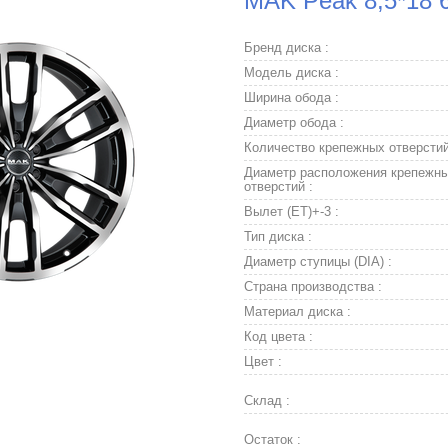
MAK Peak 8,5*18 6
Бренд диска :
Модель диска :
Ширина обода :
Диаметр обода :
Количество крепежных отверстий
Диаметр расположения крепежн
отверстий :
Вылет (ET)+-3 :
Тип диска :
Диаметр ступицы (DIA) :
Страна производства :
Материал диска :
Код цвета :
Цвет :
Склад :
Остаток :