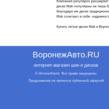
Компания регулярно расширяет 
диски Mak популярны не лишь б
благодаря им диски традиционн
Mak сочетают в себе: надежнос
Купить литые диски Mak в Воро
ВоронежАвто.RU
интернет-магазин шин и дисков
© Voronezhavto. Все права защищены.
Предложение не является публичной офертой