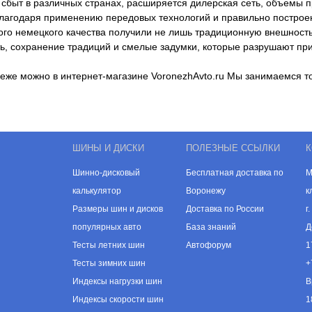
сбыт в различных странах, расширяется дилерская сеть, объемы п
лагодаря применению передовых технологий и правильно построен
ого немецкого качества получили не лишь традиционную внешность
ть, сохранение традиций и смелые задумки, которые разрушают пр
неже можно в интернет-магазине VoronezhAvto.ru Мы занимаемся 
ШИНЫ И ДИСКИ
ПОЛЕЗНЫЕ ССЫЛКИ
К
Шинно-дисковый
Бесплатная доставка по
М
калькулятор
Воронежу
к
Размеры шин и дисков
Доставка по России
г
популярных авто
База знаний
Д
Тесты летних шин
Автофорум
1
Тесты зимних шин
+
Индексы нагрузки шин
В
Индексы скорости шин
1