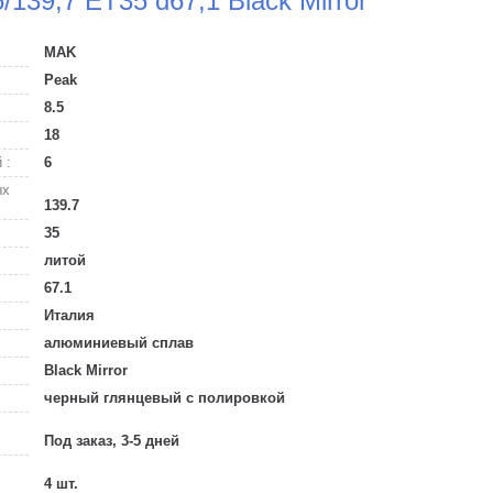
/139,7 ET35 d67,1 Black Mirror
MAK
Peak
8.5
18
 :
6
ых
139.7
35
литой
67.1
Италия
алюминиевый сплав
Black Mirror
черный глянцевый с полировкой
Под заказ, 3-5 дней
4 шт.