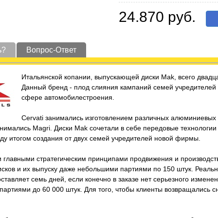
24.870 руб.
ь?
Вопрос-Ответ
Итальянской копании, выпускающей диски Mak, всего двадца
Данный бренд - плод слияния кампаний семей учредителей Ce
сфере автомобилестроения.
Cervati занимались изготовлением различных алюминиевы
нимались Magri. Диски Mak сочетали в себе передовые технологии
году итогом создания от двух семей учредителей новой фирмы.
и главными стратегическим принципами продвижения и производст
исков и их выпуску даже небольшими партиями по 150 штук. Реаль
ставляет семь дней, если конечно в заказе нет серьезного измене
артиями до 60 000 штук. Для того, чтобы клиенты возвращались с