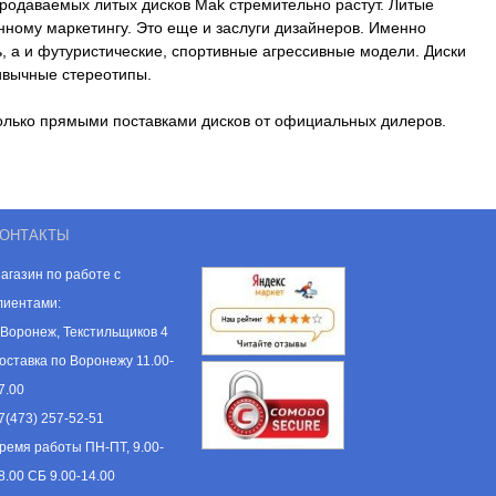
родаваемых литых дисков Mak стремительно растут. Литые
ному маркетингу. Это еще и заслуги дизайнеров. Именно
, а и футуристические, спортивные агрессивные модели. Диски
ивычные стереотипы.
только прямыми поставками дисков от официальных дилеров.
ОНТАКТЫ
агазин по работе с
лиентами:
. Воронеж, Текстильщиков 4
оставка по Воронежу 11.00-
7.00
7(473) 257-52-51
ремя работы ПН-ПТ, 9.00-
8.00 СБ 9.00-14.00