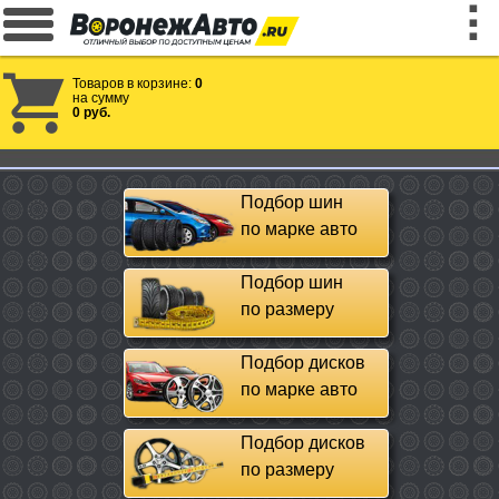
Товаров в корзине:
0
на сумму
0 руб.
Подбор шин
по марке авто
Подбор шин
по размеру
Подбор дисков
по марке авто
Подбор дисков
по размеру