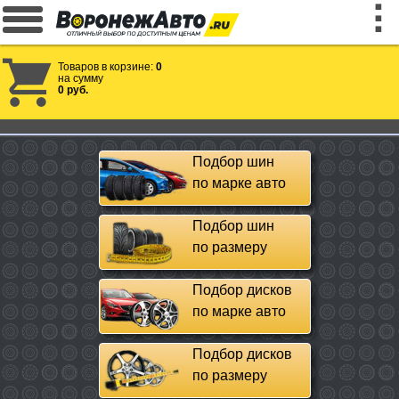
Товаров в корзине:
0
на сумму
0 руб.
Подбор шин
по марке авто
Подбор шин
по размеру
Подбор дисков
по марке авто
Подбор дисков
по размеру