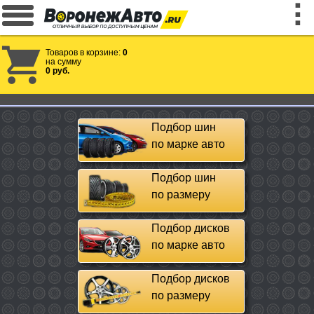
Товаров в корзине:
0
на сумму
0 руб.
Подбор шин
по марке авто
Подбор шин
по размеру
Подбор дисков
по марке авто
Подбор дисков
по размеру