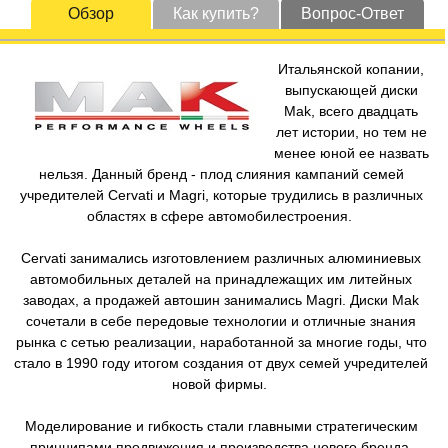
Обзор
Как купить?
Вопрос-Ответ
Итальянской копании,
выпускающей диски
Mak, всего двадцать
лет истории, но тем не
менее юной ее назвать
нельзя. Данный бренд - плод слияния кампаний семей
учредителей Cervati и Magri, которые трудились в различных
областях в сфере автомобилестроения.
Cervati занимались изготовлением различных алюминиевых
автомобильных деталей на принадлежащих им литейных
заводах, а продажей автошин занимались Magri. Диски Mak
сочетали в себе передовые технологии и отличные знания
рынка с сетью реализации, наработанной за многие годы, что
стало в 1990 году итогом создания от двух семей учредителей
новой фирмы.
Моделирование и гибкость стали главными стратегическим
принципами продвижения и производства нового бренда.