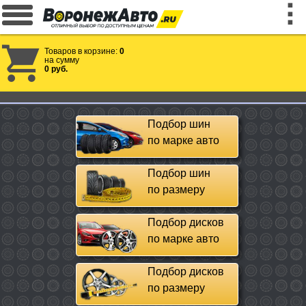
Товаров в корзине:
0
на сумму
0 руб.
Подбор шин
по марке авто
Подбор шин
по размеру
Подбор дисков
по марке авто
Подбор дисков
по размеру