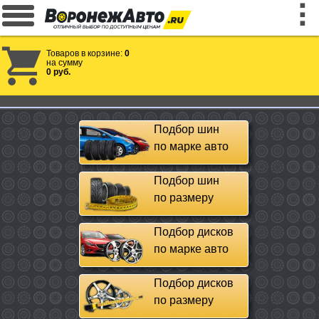
Товаров в корзине:
0
на сумму
0 руб.
Подбор шин
по марке авто
Подбор шин
по размеру
Подбор дисков
по марке авто
Подбор дисков
по размеру