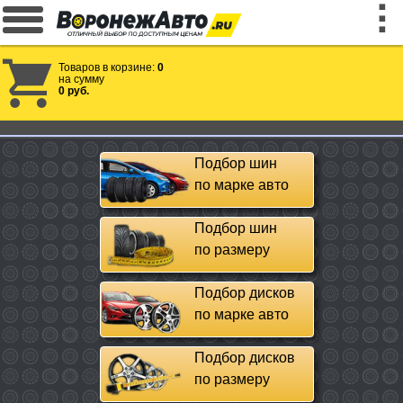
Товаров в корзине:
0
на сумму
0 руб.
Подбор шин
по марке авто
Подбор шин
по размеру
Подбор дисков
по марке авто
Подбор дисков
по размеру