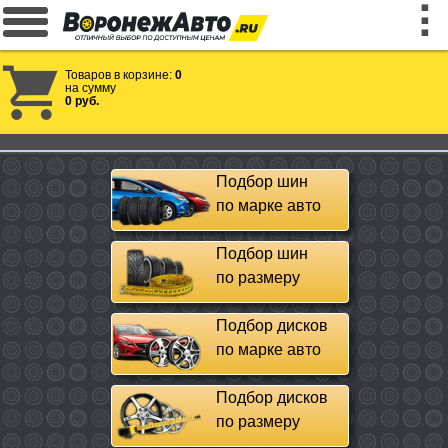
Товаров в корзине:
0
на сумму
0 руб.
Подбор шин
по марке авто
Подбор шин
по размеру
Подбор дисков
по марке авто
Подбор дисков
по размеру