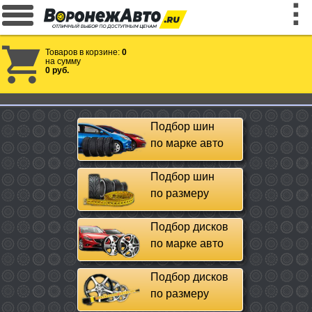
Товаров в корзине:
0
на сумму
0 руб.
Подбор шин
по марке авто
Подбор шин
по размеру
Подбор дисков
по марке авто
Подбор дисков
по размеру